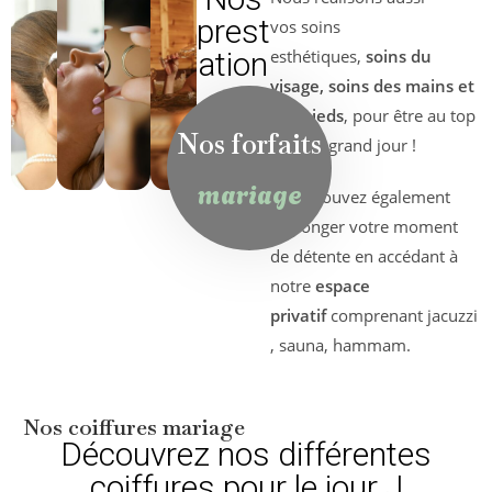
prest
vos soins
ation
esthétiques,
soins du
visage, soins des mains et
s
des pieds
, pour être au top
bien-
Nos forfaits
pour le grand jour !
être
mariage
Vous pouvez également
prolonger votre moment
de détente en accédant à
notre
espace
privatif
comprenant jacuzzi
, sauna, hammam.
Nos coiffures mariage
Découvrez nos différentes
coiffures pour le jour J