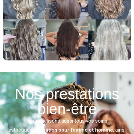
Nos prestations
bien-être
Nous réalisons aussi tous vos soins
esthétiques,
épilation pour femme et homme
, ainsi