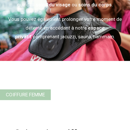
que des
soins du visage
ou
soins du corps
.
Vous pouvez également prolonger votre moment de
détente en accédant à notre
espace
privatif
comprenant jacuzzi, sauna, hammam.
COIFFURE FEMME