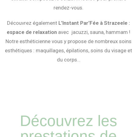
rendez-vous.
Découvrez également
L’Instant Par’Fée à Strazeele :
espace de relaxation
avec jacuzzi, sauna, hammam !
Notre esthéticienne vous y propose de nombreux soins
esthétiques : maquillages, épilations, soins du visage et
du corps…
Coul
Sha
eur
mpo
Chig
sha
ing
Sha
non
mpo
coup
mpo
(mi-
ing
e
ing
long
brus
Découvrez les
brus
brus
)
hing
hing
hing
(mi-
(mi-
(mi-
prestations de
Tarif
long
long