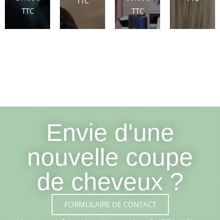
TTC
TTC
TTC
Envie d'une
nouvelle coupe
de cheveux ?
FORMULAIRE DE CONTACT