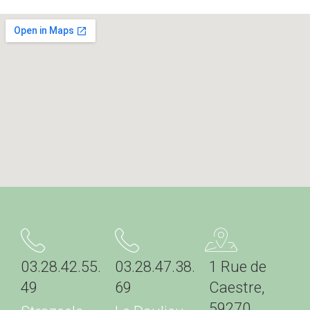
03.28.42.55.
03.28.47.38.
1 Rue de
49
69
Caestre,
59270