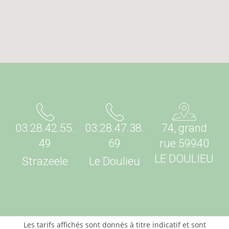
03.28.42.55.
03.28.47.38.
74, grand
49
69
rue 59940
LE DOULIEU
Strazeele
Le Doulieu
Les tarifs affichés sont donnés à titre indicatif et sont