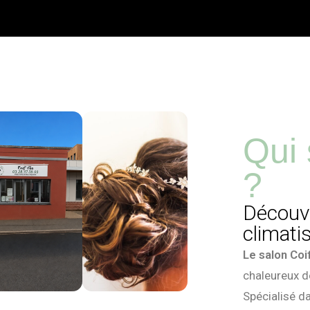
Qui
?
Découvr
climati
Le salon
Coi
chaleureux dé
Spécialisé d