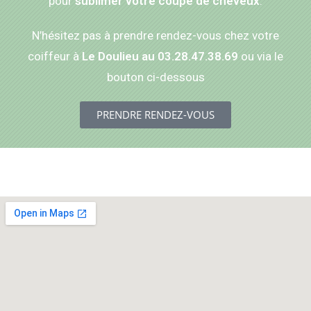
pour
sublimer votre coupe de cheveux
.
N’hésitez pas à prendre rendez-vous chez votre
coiffeur à
Le Doulieu au 03.28.47.38.69
ou via le
bouton ci-dessous
PRENDRE RENDEZ-VOUS