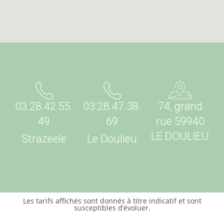
03.28.42.55.
03.28.47.38.
74, grand
49
69
rue 59940
LE DOULIEU
Strazeele
Le Doulieu
Les tarifs affichés sont donnés à titre indicatif et sont
susceptibles d’évoluer.