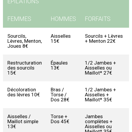
EPILATIONS
FEMMES
HOMMES
FORFAITS
Sourcils,
Aisselles
Sourcils + Lèvres
Lèvres, Menton,
15€
+ Menton 22€
Joues 8€
Restructuration
Épaules
1/2 Jambes +
des sourcils
13€
Aisselles ou
15€
Maillot* 27€
Décoloration
Bras /
1/2 Jambes +
des lèvres 10€
Torse /
Aisselles +
Dos 28€
Maillot* 35€
Aisselles /
Torse +
Jambes
Maillot simple
Dos 45€
complètes +
13€
Aisselles ou
Maillot* 35€