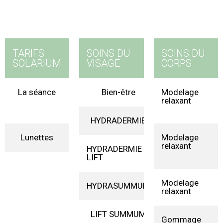
TARIFS
SOINS DU
SOINS DU
SOLARIUM
VISAGE
CORPS
La séance
0,50€
Bien-être
Modelage
50€
la
relaxant
minute
HYDRADERMIE
95€
Lunettes
5€
Modelage
relaxant
HYDRADERMIE
140€
LIFT
Modelage
HYDRASUMMUM
120€
relaxant
LIFT SUMMUM
125€
Gommage