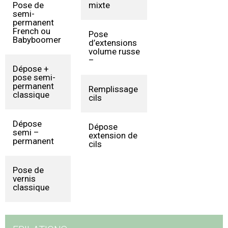
Pose de
38€
mixte
semi-
permanent
French ou
Pose
69€
Babyboomer
d’extensions
volume russe
–
Dépose +
38€
pose semi-
permanent
Remplissage
50€
classique
cils
Dépose
25€
Dépose
26€
semi –
extension de
permanent
cils
Pose de
10€
vernis
classique