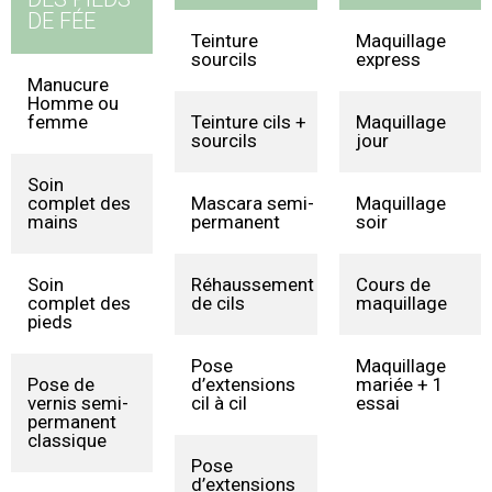
DE FÉE
Teinture
20€
Maquillage
sourcils
express
Manucure
26€
Homme ou
femme
Teinture cils +
38€
Maquillage
2
sourcils
jour
Soin
41€
complet des
Mascara semi-
50€
Maquillage
3
mains
permanent
soir
Soin
43€
Réhaussement
55€
Cours de
3
complet des
de cils
maquillage
pieds
Pose
59€
Maquillage
5
Pose de
33€
d’extensions
mariée + 1
vernis semi-
cil à cil
essai
permanent
classique
Pose
65€
d’extensions