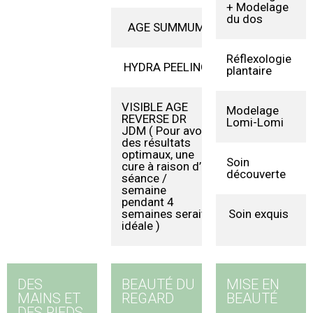
+ Modelage
du dos
AGE SUMMUM
145€
Réflexologie
HYDRA PEELING
120€
plantaire
VISIBLE AGE
140€
Modelage
REVERSE DR
Lomi-Lomi
JDM ( Pour avoir
des résultats
optimaux, une
Soin
cure à raison d’1
découverte
séance /
semaine
pendant 4
semaines serait
Soin exquis
idéale )
DES
BEAUTÉ DU
MISE EN
MAINS ET
REGARD
BEAUTÉ
DES PIEDS