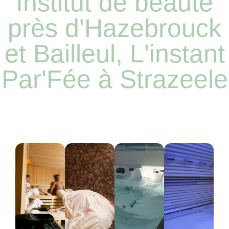
Institut de beauté
près d'Hazebrouck
et Bailleul, L'instant
Par'Fée à Strazeele