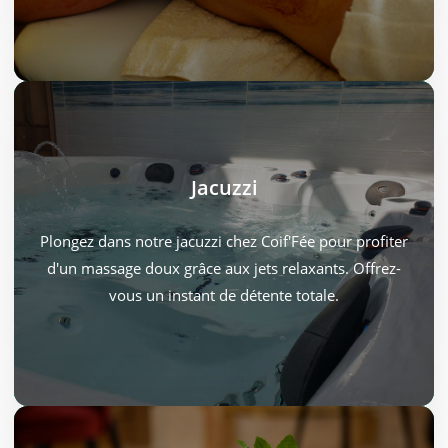
Options
Jacuzzi
Petit déjeuner : 18€/duo
Plongez dans notre jacuzzi chez Coif'Fée pour profiter
Plateau dînatoire : 22€/duo
d'un massage doux grâce aux jets relaxants. Offrez-
Cocktails : 5€
vous un instant de détente totale.
Personne supplémentaire : 20€