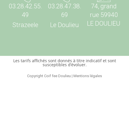
03.28.42.55.
03.28.47.38.
74, grand
49
69
rue 59940
LE DOULIEU
Strazeele
Le Doulieu
Les tarifs affichés sont donnés à titre indicatif et sont
susceptibles d’évoluer.
Copyright Coif fee Doulieu | Mentions légales