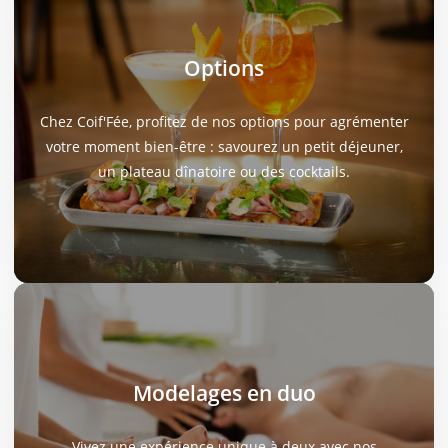
Modelages en duo
Options
Relaxant 20 min : 40€
Chez Coif'Fée, profitez de nos options pour agrémenter
Relaxant 40 min : 75€
votre moment bien-être : savourez un petit déjeuner,
Relaxant 1h : 120€
un plateau dînatoire ou des cocktails.
Gommage + modelage 1h : 180€
Modelages en duo
Vivez une expérience unique à deux avec nos